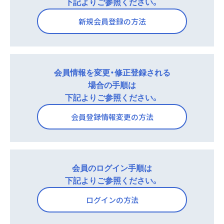
ご覧ください。
下記よりご参照ください。
ご覧ください。
グイン画面の「会員ログインボタン」下にある「パスワ
新規会員登録の方法
ードをお忘れの方はこちら」 のリンクをクリックし遷
既にツムラメディカルサイトの会員であり、ログイン
移を行ってください。
ができない場合は、
「ログイン方法」ページ
をご覧くだ
さい。
会員情報を変更・修正登録される
場合の手順は
下記よりご参照ください。
会員登録情報変更の方法
会員のログイン手順は
下記よりご参照ください。
ログインの方法