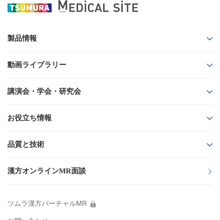
製品情報
ツムラ医療用漢方製剤
動画ライブラリー
製品番号から探す
領域から探す
50音順から探す
講演会・学会・研究会
疾患・症候から探す
動画シリーズから探す
Web講演会
フローチャートから探す
お役立ち情報
フリーワードから探す
学会共催イベント
ツムラ医療用漢方製剤一覧
資材/素材
品質と技術
製造工場・生薬産地を製造番号から調べる
研究会
医療関係者向け製品情報資料
製品ラインナップ Web版
Quality & Technology
講演会・学会・研究会の
診療サポート資料
漢方オンラインMR面談
中止・延期のお知らせ
ツムラ医療用医薬品
イラスト・素材ダウンロード
漢方製剤の均質性
ツムラ医療用医薬品（メタライト）
総合誌
ツムラ漢方バーチャルMR
製品の安全性
KAMPO FRONTIER