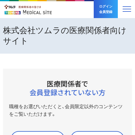
ログイン
会員登録
製品情報
株式会社ツムラの医療関係者向け
サイト
製品の安全性
製品情報 トップ
動画ライブラリー
ツムラ医療用漢方製剤
製品の安全性 トップ
講演会・学会・研究会
動画ライブラリー トップ
製品番号から探す
医療関係者で
副作用発現頻度調査
会員登録されていない方
お役立ち情報
漢方薬の主要な副作用
講演会・学会・研究会 トップ
領域から探す
職種をお選びいただくと、
会員限定以外のコンテンツ
50音順から探す
その他の注意点
品質と技術
動画シリーズから探す
お役立ち情報 トップ
Web講演会
をご覧いただけます。
安全性情報Q&A
フリーワードから探す
学会共催イベント
資材/素材
品質と技術 トップ
注意生薬確認ツール
製品の安全性
疾患・症候から探す