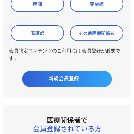
研究会
医師
薬剤師
医療関係者向け製品情報資料
Quality & Technology
講演会・学会・研究会の中止・延期のお知らせ
漢方使い分けビジュアルガイド
診療サポート資料
漢方製剤の均質性
フローチャートから探す
イラスト・素材ダウンロード
ツムラ漢方オンラインMR面談
看護師
その他医療関係者
総合誌
会員登録のご案内
KAMPO FRONTIER
会員限定コンテンツのご利用には 会員登録が必要で
ツムラ医療用漢方製剤一覧
お問い合わせ
す。
生薬関連
製品情報Q&A
コーポレートサイト
詳解・日本の薬用植物
新規会員登録
薬用植物のはなし
製造工場・生薬産地を製造番号から調べる
生薬写真館
製品ラインナップWeb版
生薬ファインダー
ツムラ医療用医薬品
閉じる
メディカルスタッフ関連
医療関係者で
ツムラ医療用医薬品(メタライト)
職種別コンテンツ
会員登録されている方
製品の安全性