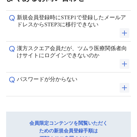
新規会員登録時にSTEP1で登録したメールア
ドレスからSTEP3に移行できない
漢方スクエア会員だが、ツムラ医療関係者向
指定したメールアドレスに確認メールが届きますの
けサイトにログインできないのか
で、本文中のURLを押します。なお、メール受信から16
時間以内にお手続きをお願いします。
パスワードが分からない
2020年8月以降に漢方スクエアに登録された会員はツ
迷惑メールの設定によってはメールが届かない場合が
ムラメディカルサイトにログインができません。
あります。メールが届かない場合は、本サイトからの
そのため、本サイトで新規会員登録が必要となりま
メールが受信できるようにドメイン指定受信で
パスワードのお問い合わせが可能です。
す。
「tsumura.co.jp」を許可するように設定してください。
会員限定コンテンツを閲覧いただく
パスワードがご不明な場合は、パスワードリマインダ
詳細の手順は
「新規会員登録の方法」ページの手順２
を
ための新規会員登録手順は
詳細の手順は
「新規会員登録の方法」ページの手順３
を
ーを利用してください。 パスワードリマインダーはロ