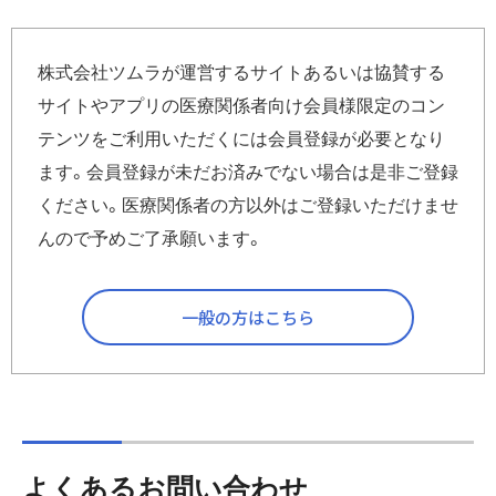
kampo_info_idpass@mail.tsumura.co.jp
にメールに
てお送りください。
株式会社ツムラが運営するサイトあるいは協賛する
本情報は個人情報の取り扱いにより、必ずご本人でお問い合
サイトやアプリの医療関係者向け会員様限定のコン
わせをしてください。
テンツをご利用いただくには会員登録が必要となり
宛先：
kampo_info_idpass@mail.tsumura.co.jp
ます。会員登録が未だお済みでない場合は是非ご登録
件名：
IDの問い合わせ
本文：
1)施設名：（施設名をご記入ください）
ください。医療関係者の方以外はご登録いただけませ
2)氏名：（お名前をご記入ください）
んので予めご了承願います。
3)メールアドレス：（登録したと思われるメールアドレス
をご記入ください）
いくつか候補がある場合にはすべてご記入ください。
一般の方はこちら
4)要件：「会員IDが不明なので、教えて欲しい。」とご記入
ください。
よくあるお問い合わせ