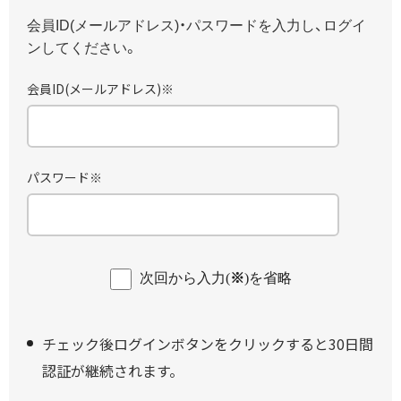
患者さんサポート
未開封の確認方法および
会員ID(メールアドレス)・パスワードを入力し、ログイ
知っておきたい漢方薬のこと
開封方法について
ンしてください。
コラム/関連リンク
ツムラの生薬
会員ID
(メールアドレス)
※
漢方製剤に関するよくあるご質問
漢方ナレッジプラス
（AIチャットボット）
一頁随想 わが旅
Science of Kampo Medicine
パスワード
※
関連リンク
次回から入力(
※
)を省略
チェック後ログインボタンをクリックすると30日間
認証が継続されます。