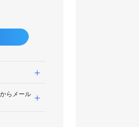
らからメール
こちらのリンク
から
ます。
a.co.jp
にメール