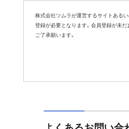
にてお送りください。
株式会社ツムラが運営するサイトあるい
本情報は個人情報の取り扱いにより、
登録が必要となります。会員登録が未だ
せをしてください。
ご了承願います。
宛先：
kampo_info_idpass@mail.tsumura.
件名：
IDの問い合わせ
本文：
1)施設名：（施設名をご記入ください
2)氏名：（お名前をご記入ください）
3)メールアドレス：（登録したと思
ご記入ください）
いくつか候補がある場合にはす
4)要件：「会員IDが不明なので、教
ださい。
よくあるお問い合