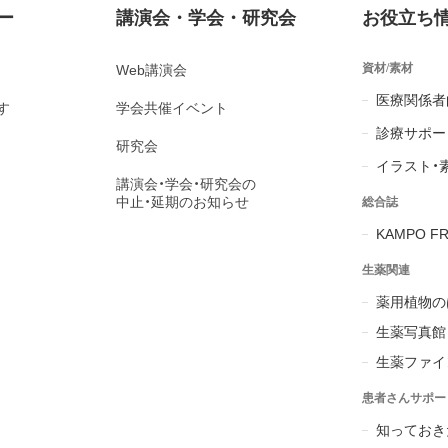
ー
講演会・学会・研究会
お役立ち
資材/素材
Web講演会
医療関係者
す
学会共催イベント
診療サポー
研究会
イラスト・
講演会・学会・研究会の
中止・延期のお知らせ
総合誌
KAMPO FR
生薬関連
薬用植物の
生薬写真館
生薬ファイ
患者さんサポー
知っておき