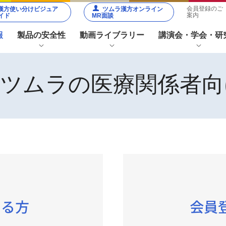
会員登録のご
漢方使い分けビジュア
ツムラ漢方オンライン
案内
イド
MR面談
報
製品の安全性
動画ライブラリー
講演会・学会・研
社ツムラの医療関係者向
薬関連
メディカル
患
スタッフ関
サ
連
主要な副作用
その他の注意点
安全性
50音順から探す
解・日
薬用植
生薬写
生薬
動画シリーズから探す
本の薬
物の
真館
ファイ
知
漢方製剤の均質性
学会共催イベント
研究会
用植物
はなし
ンダー
き
職種別コ
方
ンテンツ
で
フローチャートから探す
いる方
会員