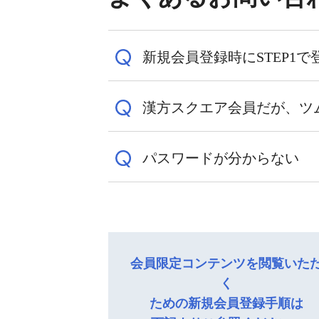
新規会員登録時にSTEP1で
漢方スクエア会員だが、ツ
指定したメールアドレスに確認
をお願いします。
パスワードが分からない
2020年8月以降に漢方スク
迷惑メールの設定によっては
そのため、本サイトで新規会員
るようにドメイン指定受信で「ts
パスワードのお問い合わせが
詳細の手順は
「新規会員登録の
詳細の手順は
「新規会員登録の
パスワードがご不明な場合は、
会員限定コンテンツを閲覧いた
既にツムラメディカルサイトの
く
員ログインボタン」下にある「
ための新規会員登録手順は