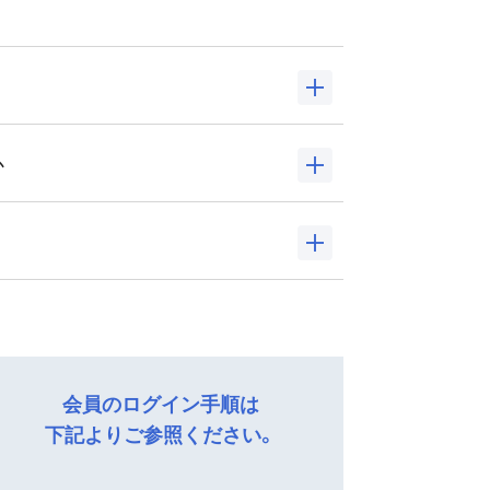
か
、メール受信から16時間以内にお手続き
ンができません。
は、本サイトからのメールが受信でき
ードリマインダーはログイン画面の「会
会員のログイン手順は
」ページ
をご覧ください。
下記よりご参照ください。
し遷移を行ってください。