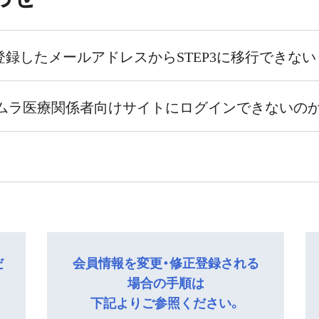
登録したメールアドレスからSTEP3に移行できない
ムラ医療関係者向けサイトにログインできないの
メールが届きますので、本文中のURLを押します。なお
エアに登録された会員はツムラメディカルサイトにログイ
メールが届かない場合があります。メールが届かない場合
登録が必要となります。
umura.co.jp」を許可するように設定してください。
可能です。
方法」ページの手順２
をご覧ください。
方法」ページの手順３
をご覧ください。
パスワードリマインダーを利用してください。 パスワ
だ
会員情報を変更・修正登録される
会員であり、ログインができない場合は、
「ログイン方法
場合の手順は
パスワードをお忘れの方はこちら」 のリンクをクリック
下記よりご参照ください。