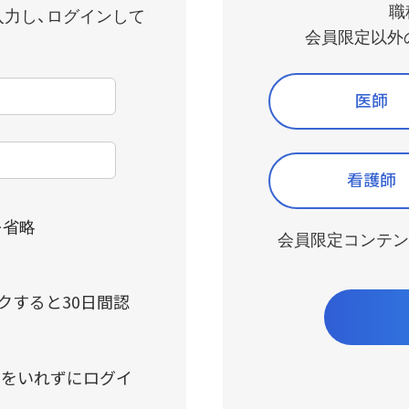
製品ラインナップWeb版
職
入力し、ログインして
会員限定以外
製品情報Q&A
医師
看護師
を省略
会員限定コンテン
クすると30日間認
クをいれずにログイ