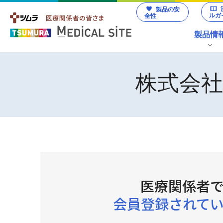
製品の安
ルガ
全性
製品情
製品情報 トップ
製品の安全性 トップ
動画ライブラリー トップ
講演会・学会・研究会 トップ
お役立ち情報 トップ
品質と技術 トップ
株式会
ツムラ医療用漢方製剤
カテゴリから探す
資材/素材
総合誌
生
副作用発現頻度調査
漢方薬の
製品番号から探す
医療関
詳
診療サ
イラス
KAMPO
係者向
領域から探す
ポート
ト・
FRONTIE
け製品
Quality & Technology
Web講演会
資料
素材ダ
R
情報資
ウンロ
医療関係者
料
ード
疾患・症候から探す
会員登録されて