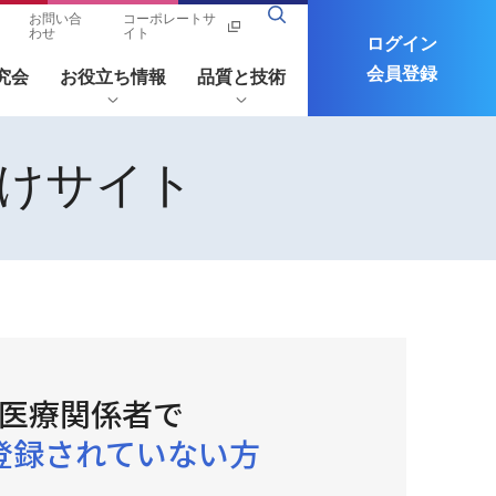
お問い合
コーポレートサ
わせ
イト
ログイン
会員登録
究会
お役立ち情報
品質と技術
けサイト
者さん
ツムラ医療用医薬品
コラム/関連リンク
ポート
ツムラ医療用医薬品(メタライト)
情報Q&A
注意生薬確認ツール
製品の安全性
漢方ナ
一頁随
Science
関連リ
フリーワードから探す
レッジ
想 わが
of
ンク
ってお
未開封の確認方法および
講演会・学会・研究会の
プラス
旅
Kampo
たい漢
開封方法について
中止・延期のお知らせ
Medicin
薬のこ
医療関係者で
e
と
ツムラの生薬
登録されていない方
漢方製剤に関するよくあるご質問