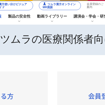
会員登録のご
漢方使い分けビジュア
ツムラ漢方オンライン
案内
イド
MR面談
報
製品の安全性
動画ライブラリー
講演会・学会・研
社ツムラの医療関係者向
薬関連
メディカル
患
スタッフ関
サ
連
主要な副作用
その他の注意点
安全性
50音順から探す
解・日
薬用植
生薬写
生薬
動画シリーズから探す
本の薬
物の
真館
ファイ
知
漢方製剤の均質性
学会共催イベント
研究会
用植物
はなし
ンダー
き
職種別コ
方
ンテンツ
で
フローチャートから探す
いる方
会員