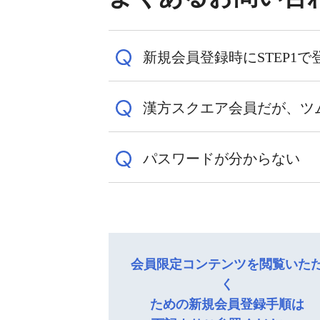
新規会員登録時にSTEP1で
漢方スクエア会員だが、ツ
指定したメールアドレスに確認
をお願いします。
パスワードが分からない
2020年8月以降に漢方スク
迷惑メールの設定によっては
そのため、本サイトで新規会員
るようにドメイン指定受信で「ts
パスワードのお問い合わせが
詳細の手順は
「新規会員登録の
詳細の手順は
「新規会員登録の
パスワードがご不明な場合は、
会員限定コンテンツを閲覧いた
既にツムラメディカルサイトの
く
員ログインボタン」下にある「
ための新規会員登録手順は