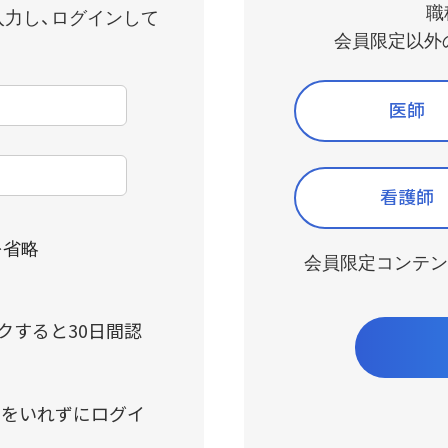
製品ラインナップWeb版
職
入力し、ログインして
会員限定以外
製品情報Q&A
医師
看護師
を省略
会員限定コンテン
クすると30日間認
クをいれずにログイ