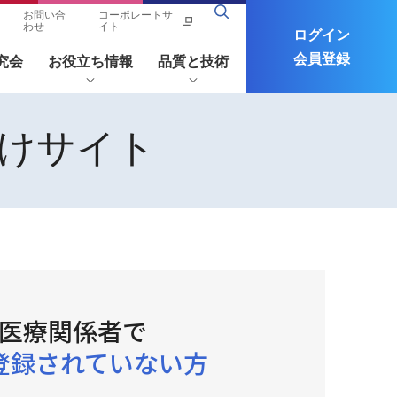
お問い合
コーポレートサ
わせ
イト
ログイン
会員登録
究会
お役立ち情報
品質と技術
けサイト
者さん
ツムラ医療用医薬品
コラム/関連リンク
ポート
ツムラ医療用医薬品(メタライト)
情報Q&A
注意生薬確認ツール
製品の安全性
漢方ナ
一頁随
Science
関連リ
フリーワードから探す
レッジ
想 わが
of
ンク
ってお
未開封の確認方法および
講演会・学会・研究会の
プラス
旅
Kampo
たい漢
開封方法について
中止・延期のお知らせ
Medicin
薬のこ
医療関係者で
e
と
ツムラの生薬
登録されていない方
漢方製剤に関するよくあるご質問