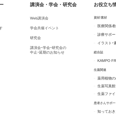
ー
講演会・学会・研究会
お役立ち
資材/素材
Web講演会
医療関係者
す
学会共催イベント
診療サポー
研究会
イラスト・
講演会・学会・研究会の
中止・延期のお知らせ
総合誌
KAMPO FR
生薬関連
薬用植物の
生薬写真館
生薬ファイ
患者さんサポー
知っておき