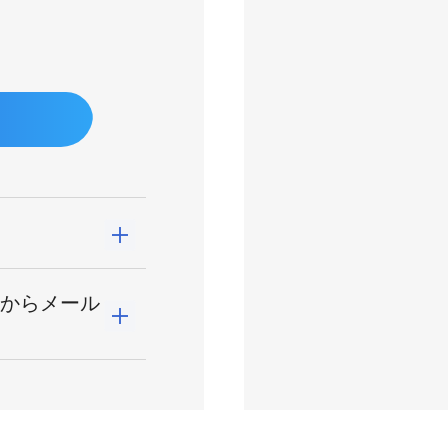
らからメール
こちらのリンク
から
ます。
a.co.jp
にメール