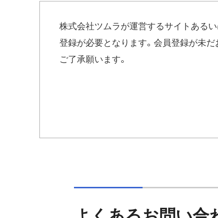
にてお送りください。
株式会社ツムラが運営するサイトあるい
本情報は個人情報の取り扱いにより、
登録が必要となります。会員登録が未だ
せをしてください。
ご了承願います。
宛先：
kampo_info_idpass@mail.tsumura.
件名：
IDの問い合わせ
本文：
1)施設名：（施設名をご記入ください
2)氏名：（お名前をご記入ください）
3)メールアドレス：（登録したと思
ご記入ください）
いくつか候補がある場合にはす
4)要件：「会員IDが不明なので、教
ださい。
よくあるお問い合