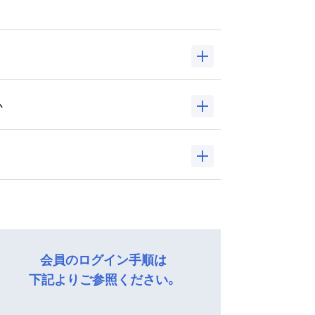
か
、メール受信から16時間以内にお手続き
ンができません。
は、本サイトからのメールが受信でき
ードリマインダーはログイン画面の「会
会員のログイン手順は
」ページ
をご覧ください。
下記よりご参照ください。
し遷移を行ってください。