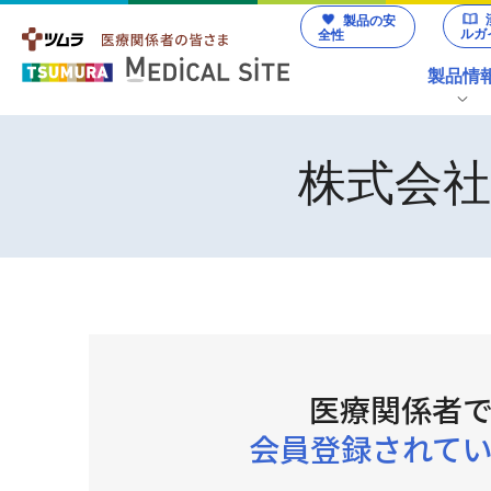
製品の安
ルガ
全性
製品情
製品情報 トップ
製品の安全性 トップ
動画ライブラリー トップ
講演会・学会・研究会 トップ
お役立ち情報 トップ
品質と技術 トップ
株式会
ツムラ医療用漢方製剤
カテゴリから探す
資材/素材
総合誌
生
副作用発現頻度調査
漢方薬の
製品番号から探す
医療関
詳
診療サ
イラス
KAMPO
係者向
領域から探す
ポート
ト・
FRONTIE
け製品
Quality & Technology
Web講演会
資料
素材ダ
R
情報資
ウンロ
医療関係者
料
ード
疾患・症候から探す
会員登録されて