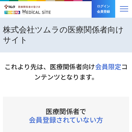
ログイン
会員登録
製品情報
株式会社ツムラの医療関係者向け
サイト
製品の安全性
製品情報 トップ
動画ライブラリー
ツムラ医療用漢方製剤
製品の安全性 トップ
これより先は、医療関係者向け
会員限定
コ
ンテンツとなります。
講演会・学会・研究会
動画ライブラリー トップ
製品番号から探す
副作用発現頻度調査
お役立ち情報
漢方薬の主要な副作用
講演会・学会・研究会 トップ
領域から探す
50音順から探す
その他の注意点
医療関係者で
品質と技術
動画シリーズから探す
お役立ち情報 トップ
Web講演会
安全性情報Q&A
会員登録されていない方
フリーワードから探す
学会共催イベント
資材/素材
品質と技術 トップ
注意生薬確認ツール
製品の安全性
疾患・症候から探す