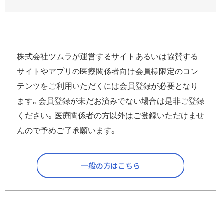
以下の情報を
kampo_info_idpass@mail.tsumura.co.jp
にメールに
てお送りください。
株式会社ツムラが運営するサイトあるいは協賛する
本情報は個人情報の取り扱いにより、必ずご本人でお問い合
サイトやアプリの医療関係者向け会員様限定のコン
わせをしてください。
テンツをご利用いただくには会員登録が必要となり
宛先：
kampo_info_idpass@mail.tsumura.co.jp
ます。会員登録が未だお済みでない場合は是非ご登録
件名：
IDの問い合わせ
本文：
1)施設名：（施設名をご記入ください）
ください。医療関係者の方以外はご登録いただけませ
2)氏名：（お名前をご記入ください）
んので予めご了承願います。
3)メールアドレス：（登録したと思われるメールアドレス
をご記入ください）
いくつか候補がある場合にはすべてご記入ください。
一般の方はこちら
4)要件：「会員IDが不明なので、教えて欲しい。」とご記入
ください。