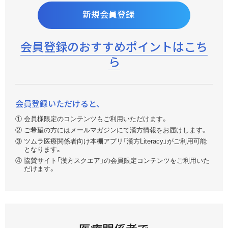
研究会
医療関係者向け製品情報資料
新規会員登録
Quality & Technology
講演会・学会・研究会の中止・延期のお知らせ
漢方使い分けビジュアルガイド
診療サポート資料
漢方製剤の均質性
会員登録のおすすめポイントはこち
フローチャートから探す
イラスト・素材ダウンロード
ツムラ漢方オンラインMR面談
ら
総合誌
会員登録のご案内
KAMPO FRONTIER
ツムラ医療用漢方製剤一覧
お問い合わせ
生薬関連
会員登録いただけると、
製品情報Q&A
コーポレートサイト
詳解・日本の薬用植物
会員様限定のコンテンツもご利用いただけます。
ご希望の方にはメールマガジンにて漢方情報をお届けします。
薬用植物のはなし
製造工場・生薬産地を製造番号から調べる
ツムラ医療関係者向け本棚アプリ「漢方Literacy」がご利用可能
となります。
生薬写真館
製品ラインナップWeb版
協賛サイト「漢方スクエア」の会員限定コンテンツをご利用いた
だけます。
生薬ファインダー
ツムラ医療用医薬品
閉じる
メディカルスタッフ関連
ツムラ医療用医薬品(メタライト)
職種別コンテンツ
製品の安全性