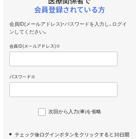
医療関係者で
患者さんサポート
会員登録されている方
未開封の確認方法および
知っておきたい漢方薬のこと
開封方法について
コラム/関連リンク
会員ID(メールアドレス)・パスワードを入力し、ログイ
ツムラの生薬
ンしてください。
漢方製剤に関するよくあるご質問
漢方ナレッジプラス
（AIチャットボット）
一頁随想 わが旅
会員ID
(メールアドレス)
※
Science of Kampo Medicine
関連リンク
パスワード
※
次回から入力(
※
)を省略
チェック後ログインボタンをクリックすると30日間