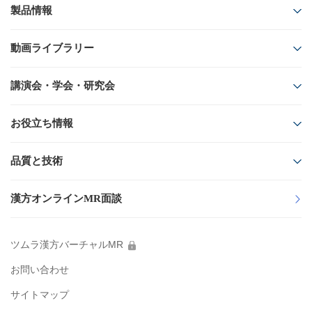
製品情報
ツムラ医療用漢方製剤
動画ライブラリー
製品番号から探す
領域から探す
50音順から探す
講演会・学会・研究会
疾患・症候から探す
動画シリーズから探す
Web講演会
フローチャートから探す
お役立ち情報
フリーワードから探す
学会共催イベント
ツムラ医療用漢方製剤一覧
資材/素材
品質と技術
製造工場・生薬産地を製造番号から調べる
研究会
医療関係者向け製品情報資料
製品ラインナップ Web版
Quality & Technology
講演会・学会・研究会の
診療サポート資料
漢方オンラインMR面談
中止・延期のお知らせ
ツムラ医療用医薬品
イラスト・素材ダウンロード
漢方製剤の均質性
ツムラ医療用医薬品（メタライト）
総合誌
ツムラ漢方バーチャルMR
製品の安全性
KAMPO FRONTIER
お問い合わせ
副作用発現頻度調査結果
生薬関連
サイトマップ
漢方薬の主要な副作用(発生機序、代表的な症例)
薬用植物のはなし